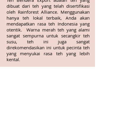
Teh Bendera Export adalah teh yang
dibuat dari teh yang telah disertifikasi
oleh Rainforest Alliance. Menggunakan
hanya teh lokal terbaik, Anda akan
mendapatkan rasa teh Indonesia yang
otentik. Warna merah teh yang alami
sangat sempurna untuk secangkir teh
susu, teh ini juga sangat
direkomendasikan ini untuk pecinta teh
yang menyukai rasa teh yang lebih
kental.
INGREDIENTS
STEEPING SUGGESTION
100% Teh Hitam
2g untuk 200ml
95 deg - 98deg
3-5 mins
Return to all products!
Beli Online!