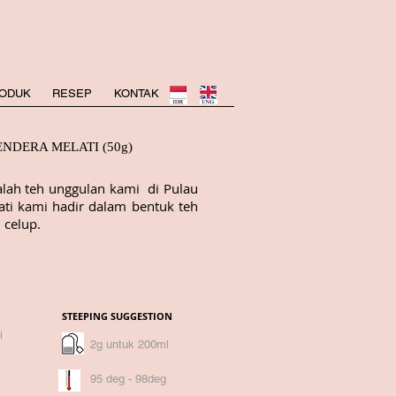
ODUK
RESEP
KONTAK
ENDERA MELATI (50g)
alah teh unggulan kami di Pulau
ati kami hadir dalam bentuk teh
 celup.
STEEPING SUGGESTION
i
2g untuk 200ml
95 deg - 98deg