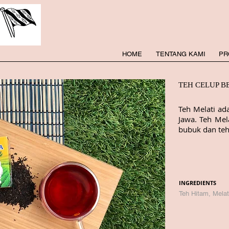
HOME
TENTANG KAMI
PR
TEH CELUP B
Teh Melati ad
Jawa. Teh Mel
bubuk dan teh
INGREDIENTS
Teh Hitam, Melat