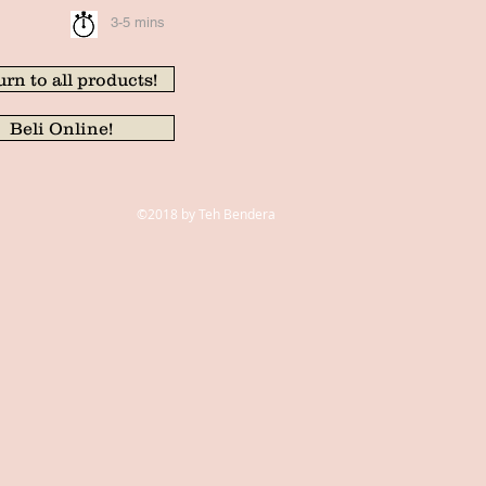
3-5 mins
rn to all products!
Beli Online!
©2018 by Teh Bendera